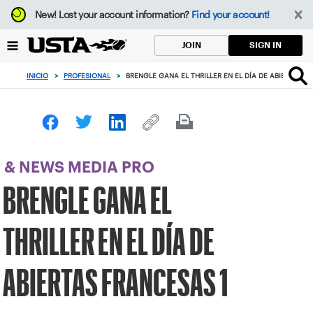
Enfoque
New!
Lost your account information?
Find your account!
desde
el
SIGN IN
JOIN
botón
de
INICIO
>
PROFESIONAL
>
BRENGLE GANA EL THRILLER EN EL DÍA DE ABIERTAS F
volver
al
principio
& NEWS MEDIA PRO
BRENGLE GANA EL
THRILLER EN EL DÍA DE
ABIERTAS FRANCESAS 1