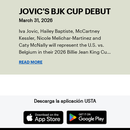
JOVIC'S BJK CUP DEBUT
March 31, 2026
Iva Jovic, Hailey Baptiste, McCartney
Kessler, Nicole Melichar-Martinez and
Caty McNally will represent the U.S. vs.
Belgium in their 2026 Billie Jean King Cup
Qualifying tie, April 10-11 on indoor red
READ MORE
clay in Ostend, Belgium.
Suscríbase a nuestro boletín
Descarga la aplicación USTA