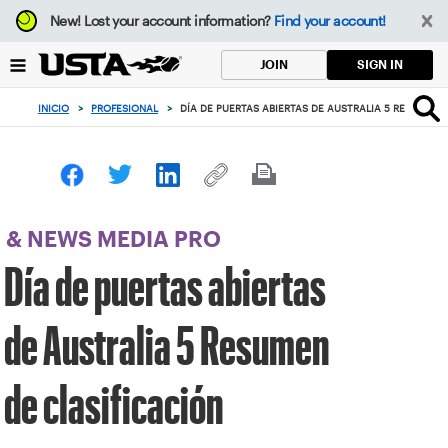
Enfoque
New!
Lost your account information?
Find your account!
desde
el
SIGN IN
JOIN
botón
de
INICIO
>
PROFESIONAL
>
DÍA DE PUERTAS ABIERTAS DE AUSTRALIA 5 RESUMEN 
volver
al
principio
& NEWS MEDIA PRO
Día de puertas abiertas
de Australia 5 Resumen
de clasificación