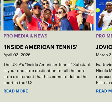
PRO MEDIA & NEWS
PRO M
'INSIDE AMERICAN TENNIS'
JOVIC
April 03, 2026
March 3
The USTA’s “Inside American Tennis” Substack
Iva Jovi
is your one-stop destination for all the non-
Nicole M
stop excitement that has come to define the
represen
sport in the U.S.
Billie Je
indoor r
READ MORE
READ 