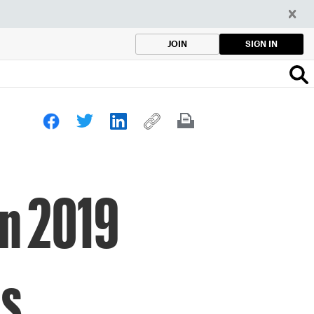
SIGN IN
JOIN
en 2019
as