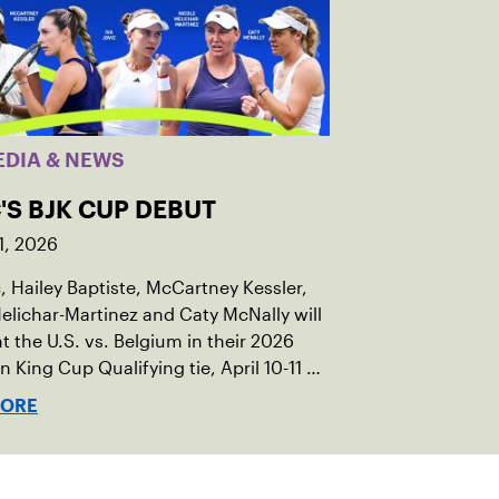
EDIA & NEWS
'S BJK CUP DEBUT
1, 2026
c, Hailey Baptiste, McCartney Kessler,
elichar-Martinez and Caty McNally will
t the U.S. vs. Belgium in their 2026
an King Cup Qualifying tie, April 10-11 on
ed clay in Ostend, Belgium.
MORE