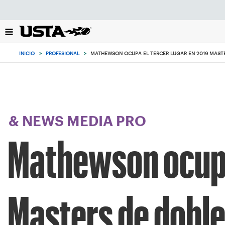
Enfoque
desde
el
botón
de
INICIO
>
PROFESIONAL
>
MATHEWSON OCUPA EL TERCER LUGAR EN 2019 MASTE
volver
al
principio
& NEWS MEDIA PRO
Mathewson ocupa 
Masters de dobles