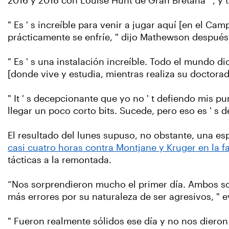
2016 y 2018 con Louise Hunt de Gran Bretaña ' , y 
" Es ' s increíble para venir a jugar aquí [en el Ca
prácticamente se enfríe, " dijo Mathewson después 
" Es ' s una instalación increíble. Todo el mundo di
[donde vive y estudia, mientras realiza su doctora
" It ' s decepcionante que yo no ' t defiendo mis pu
llegar un poco corto bits. Sucede, pero eso es ' s de
El resultado del lunes supuso, no obstante, una e
casi cuatro horas contra Montjane y Kruger en la f
tácticas a la remontada.
“Nos sorprendieron mucho el primer día. Ambos s
más errores por su naturaleza de ser agresivos, "
" Fueron realmente sólidos ese día y no nos dieron