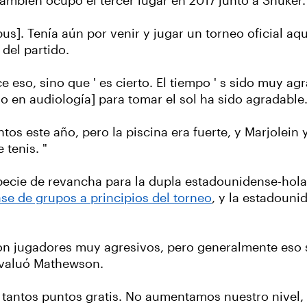
también ocupó el tercer lugar en 2017 junto a Shuker.
mpus]. Tenía aún por venir y jugar un torneo oficial aq
del partido.
ce eso, sino que ' es cierto. El tiempo ' s sido muy a
do en audiología] para tomar el sol ha sido agradable
ntos este año, pero la piscina era fuerte, y Marjolein
 tenis. "
specie de revancha para la dupla estadounidense-hol
ase de grupos a principios del torneo
, y la estadouni
on jugadores muy agresivos, pero generalmente eso
 evaluó Mathewson.
 tantos puntos gratis. No aumentamos nuestro nivel, 