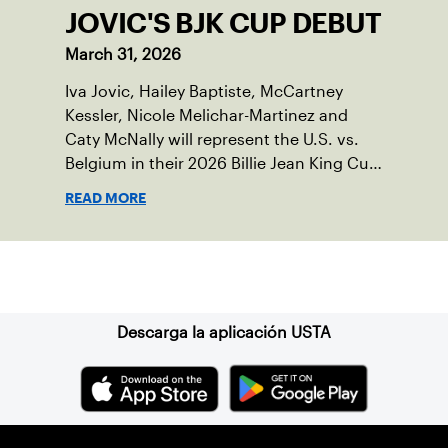
JOVIC'S BJK CUP DEBUT
March 31, 2026
Iva Jovic, Hailey Baptiste, McCartney
Kessler, Nicole Melichar-Martinez and
Caty McNally will represent the U.S. vs.
Belgium in their 2026 Billie Jean King Cup
Qualifying tie, April 10-11 on indoor red
READ MORE
clay in Ostend, Belgium.
Suscríbase a nuestro boletín
Descarga la aplicación USTA