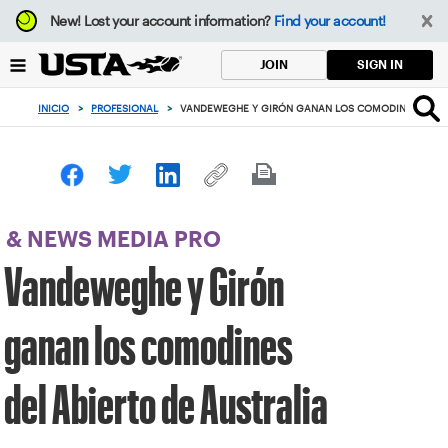
Enfoque
New!
Lost your account information?
Find your account!
desde
el
SIGN IN
JOIN
botón
de
INICIO
>
PROFESIONAL
>
VANDEWEGHE Y GIRÓN GANAN LOS COMODINES DEL A
volver
al
principio
& NEWS MEDIA PRO
Vandeweghe y Girón
ganan los comodines
del Abierto de Australia