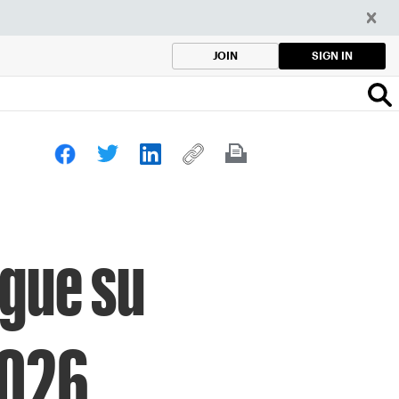
SIGN IN
JOIN
igue su
2026