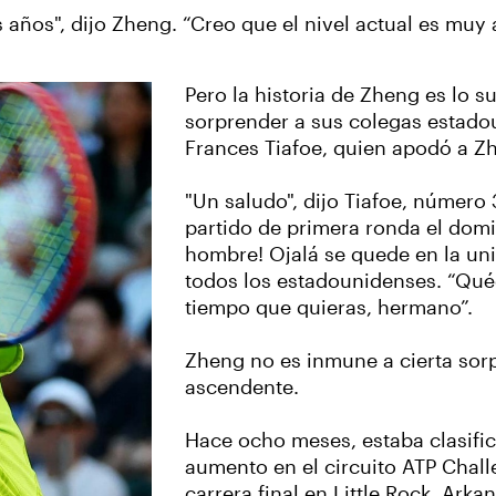
 años", dijo Zheng. “Creo que el nivel actual es muy 
Pero la historia de Zheng es lo 
sorprender a sus colegas estadou
Frances Tiafoe, quien apodó a Zh
"Un saludo", dijo Tiafoe, número
partido de primera ronda el dom
hombre! Ojalá se quede en la uni
todos los estadounidenses. “Quéd
tiempo que quieras, hermano”.
Zheng no es inmune a cierta sorp
ascendente.
Hace ocho meses, estaba clasific
aumento en el circuito ATP Chal
carrera final en Little Rock, Arka