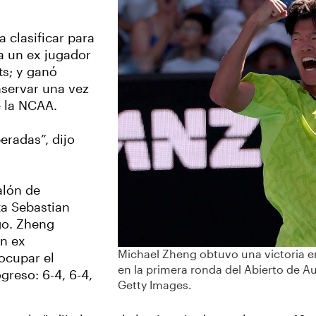
 clasificar para
a un ex jugador
ts; y ganó
servar una vez
e la NCAA.
radas”, dijo
alón de
ta Sebastian
go. Zheng
un ex
Michael Zheng obtuvo una victoria e
 ocupar el
en la primera ronda del Abierto de Au
greso: 6-4, 6-4,
Getty Images.