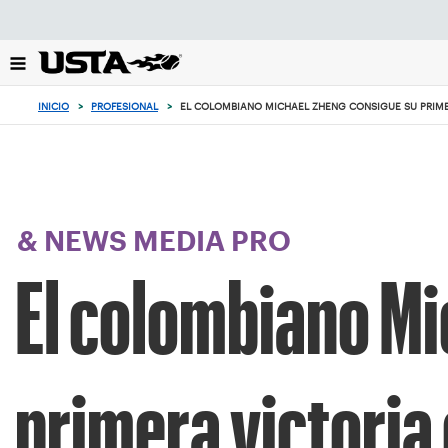
Enfoque
desde
el
botón
de
INICIO
>
PROFESIONAL
>
EL COLOMBIANO MICHAEL ZHENG CONSIGUE SU PRIMER
volver
al
principio
& NEWS MEDIA PRO
El colombiano Mi
primera victoria 