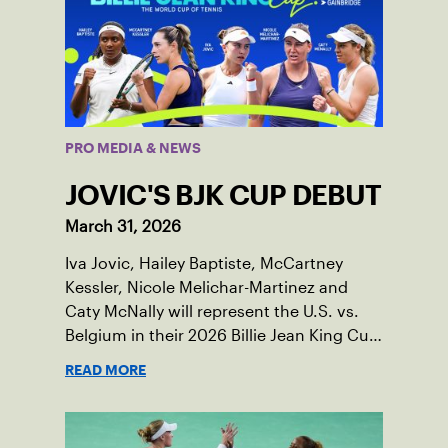
PRO MEDIA & NEWS
JOVIC'S BJK CUP DEBUT
March 31, 2026
Iva Jovic, Hailey Baptiste, McCartney
Kessler, Nicole Melichar-Martinez and
Caty McNally will represent the U.S. vs.
Belgium in their 2026 Billie Jean King Cup
Qualifying tie, April 10-11 on indoor red
READ MORE
clay in Ostend, Belgium.