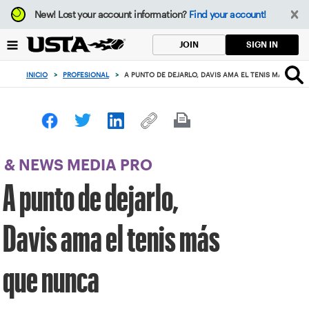
Enfoque
New!
Lost your account information?
Find your account!
desde
el
SIGN IN
JOIN
botón
de
INICIO
>
PROFESIONAL
>
A PUNTO DE DEJARLO, DAVIS AMA EL TENIS MÁS QUE
volver
al
principio
& NEWS MEDIA PRO
A punto de dejarlo,
Davis ama el tenis más
que nunca