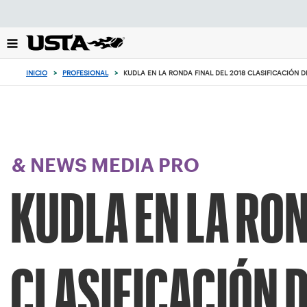
Enfoque
desde
el
botón
de
INICIO
>
PROFESIONAL
>
KUDLA EN LA RONDA FINAL DEL 2018 CLASIFICACIÓN D
volver
al
principio
& NEWS MEDIA PRO
KUDLA EN LA RON
CLASIFICACIÓN D