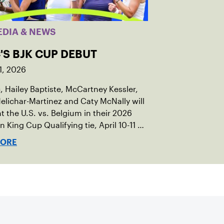
EDIA & NEWS
'S BJK CUP DEBUT
1, 2026
c, Hailey Baptiste, McCartney Kessler,
elichar-Martinez and Caty McNally will
t the U.S. vs. Belgium in their 2026
an King Cup Qualifying tie, April 10-11 on
ed clay in Ostend, Belgium.
MORE