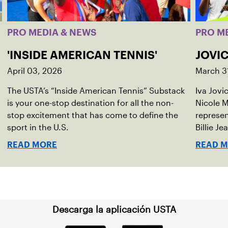
PRO MEDIA & NEWS
PRO M
'INSIDE AMERICAN TENNIS'
JOVIC
April 03, 2026
March 3
The USTA’s “Inside American Tennis” Substack
Iva Jovi
is your one-stop destination for all the non-
Nicole M
stop excitement that has come to define the
represen
sport in the U.S.
Billie Je
indoor r
READ MORE
READ 
Descarga la aplicación USTA