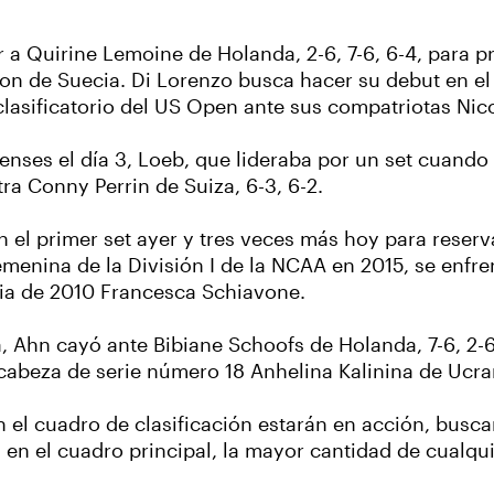
 a Quirine Lemoine de Holanda, 2-6, 7-6, 6-4, para 
son de Suecia. Di Lorenzo busca hacer su debut en el
lasificatorio del US Open ante sus compatriotas Nico
es el día 3, Loeb, que lideraba por un set cuando la
ra Conny Perrin de Suiza, 6-3, 6-2.
el primer set ayer y tres veces más hoy para reserv
enina de la División I de la NCAA en 2015, se enfren
cia de 2010 Francesca Schiavone.
a, Ahn cayó ante Bibiane Schoofs de Holanda, 7-6, 2-6
cabeza de serie número 18 Anhelina Kalinina de Ucrani
 el cuadro de clasificación estarán en acción, bus
n el cuadro principal, la mayor cantidad de cualqui