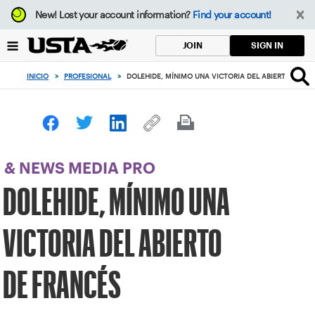
Enfoque
New!
Lost your account information?
Find your account!
desde
el
SIGN IN
JOIN
botón
de
INICIO
>
PROFESIONAL
>
DOLEHIDE, MÍNIMO UNA VICTORIA DEL ABIERTO DE F
volver
al
principio
& NEWS MEDIA PRO
DOLEHIDE, MÍNIMO UNA
VICTORIA DEL ABIERTO
DE FRANCÉS