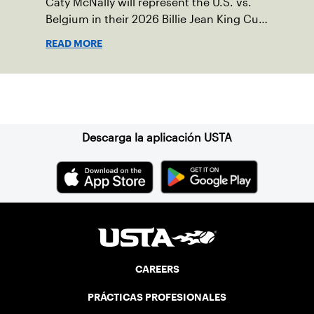
Caty McNally will represent the U.S. vs.
Belgium in their 2026 Billie Jean King Cup
Qualifying tie, April 10-11 on indoor red
READ MORE
clay in Ostend, Belgium.
Suscríbase a nuestro boletín
Descarga la aplicación USTA
CAREERS
PRÁCTICAS PROFESIONALES