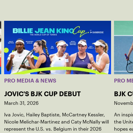
PRO MEDIA & NEWS
PRO M
JOVIC'S BJK CUP DEBUT
BJK C
March 31, 2026
Novembe
Iva Jovic, Hailey Baptiste, McCartney Kessler,
An inspi
Nicole Melichar-Martinez and Caty McNally will
the Unit
represent the U.S. vs. Belgium in their 2026
hopes ea