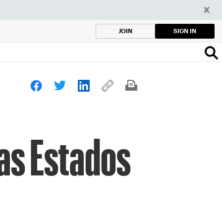
SIGN IN
JOIN
as Estados