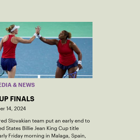
EDIA & NEWS
UP FINALS
r 14, 2024
red Slovakian team put an early end to
ed States Billie Jean King Cup title
rly Friday morning in Malaga, Spain,