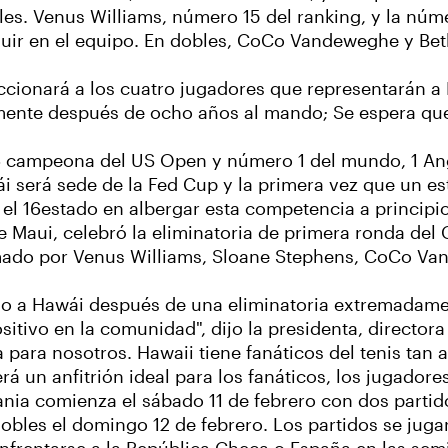
ales. Venus Williams, número 15 del ranking, y la n
nfluir en el equipo. En dobles, CoCo Vandeweghe y B
eccionará a los cuatro jugadores que representarán a 
emente después de ocho años al mando; Se espera qu
16 campeona del US Open y número 1 del mundo, 1 An
 será sede de la Fed Cup y la primera vez que un es
 el 16estado en albergar esta competencia a principi
Maui, celebró la eliminatoria de primera ronda del 
rmado por Venus Williams, Sloane Stephens, CoCo Va
so a Hawái después de una eliminatoria extremadamen
itivo en la comunidad", dijo la presidenta, directora
 para nosotros. Hawaii tiene fanáticos del tenis tan 
á un anfitrión ideal para los fanáticos, los jugadore
ania comienza el sábado 11 de febrero con dos partido
dobles el domingo 12 de febrero. Los partidos se jugar