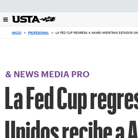
Enfoque
desde
el
botón
de
INICIO
>
PROFESIONAL
>
LA FED CUP REGRESA A HAWÁI MIENTRAS ESTADOS UN
volver
al
principio
& NEWS MEDIA PRO
La Fed Cup regre
Unidos recibe a 