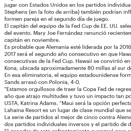
jugar con Estados Unidos en los partidos individu
Stephens (en la foto de arriba) también podrían i
formen pareja en el segundo día de juego.
El capitán del equipo de la Fed Cup de EE. UU. sel
del evento. Mary Joe Fernández renunció recient
capitán en noviembre.
Es probable que Alemania esté liderada por la 20
2017 será el segundo año consecutivo en que Hawái
consecutivas de la Fed Cup. Hawaii se convirtió en
Kona, ubicada aproximadamente 80 millas al sur de 
En esa eliminatoria, el equipo estadounidense fo
Sands arrasó con Polonia, 4-0.
"Estamos orgullosos de traer la Copa Fed de regre
año que atrajo multitudes y tuvo un impacto tan pos
USTA, Katrina Adams. “Maui será la opción perfecta
Lahaina Resort es un lugar de clase mundial que ser
La serie de partidos al mejor de cinco contra Alem
dos partidos individuales inversos y el partido de 