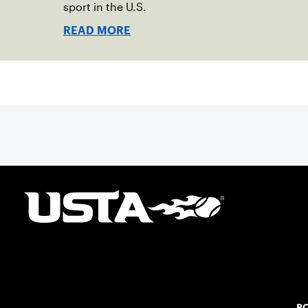
sport in the U.S.
READ MORE
PO