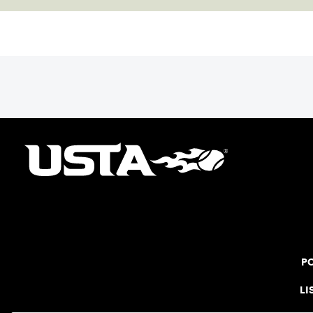
PO
LI