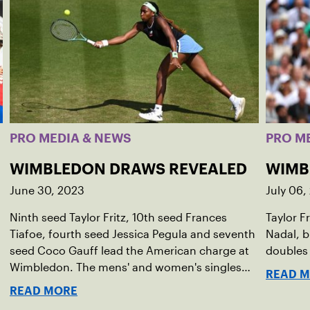
PRO MEDIA & NEWS
PRO M
WIMBLEDON DRAWS REVEALED
WIMB
June 30, 2023
July 06,
Ninth seed Taylor Fritz, 10th seed Frances
Taylor Fr
Tiafoe, fourth seed Jessica Pegula and seventh
Nadal, b
seed Coco Gauff lead the American charge at
doubles 
Wimbledon. The mens' and women's singles
READ 
draws were released on Friday for the grass-
READ MORE
court Grand Slam.