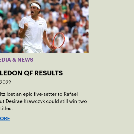
EDIA & NEWS
LEDON QF RESULTS
 2022
itz lost an epic five-setter to Rafael
ut Desirae Krawczyk could still win two
titles.
MORE