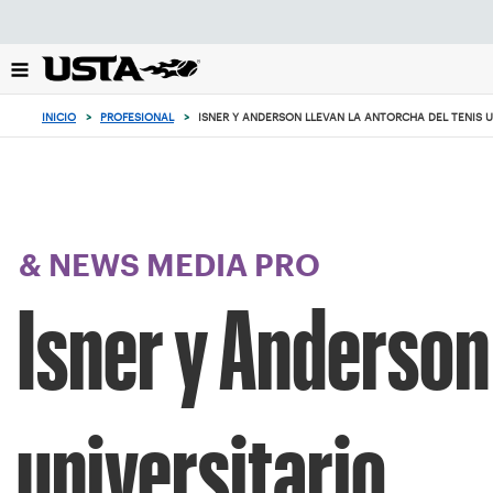
Enfoque
desde
el
botón
de
INICIO
>
PROFESIONAL
>
ISNER Y ANDERSON LLEVAN LA ANTORCHA DEL TENIS U
volver
al
principio
& NEWS MEDIA PRO
Isner y Anderson 
universitario