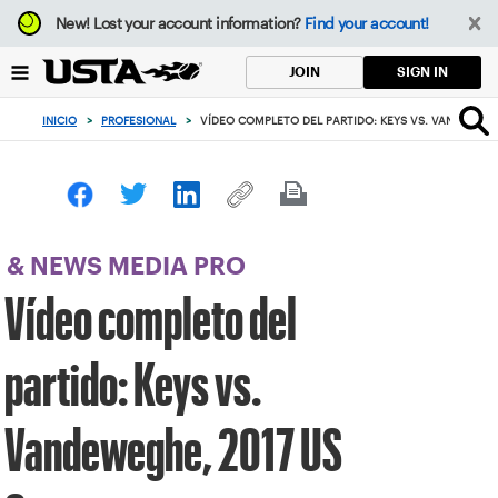
Enfoque
New!
Lost your account information?
Find your account!
desde
el
SIGN IN
JOIN
botón
de
INICIO
>
PROFESIONAL
>
VÍDEO COMPLETO DEL PARTIDO: KEYS VS. VANDEWEGH
volver
al
principio
& NEWS MEDIA PRO
Vídeo completo del
partido: Keys vs.
Vandeweghe, 2017 US