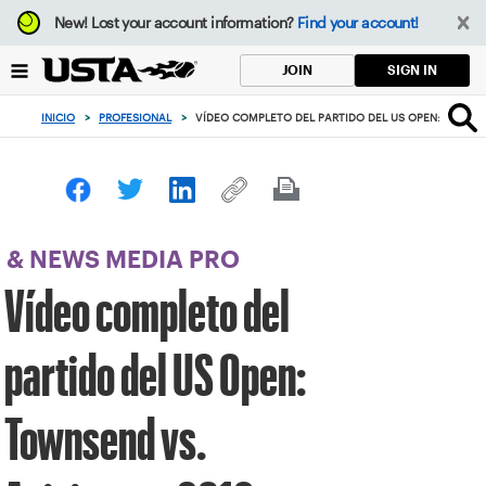
Enfoque
New!
Lost your account information?
Find your account!
desde
el
SIGN IN
JOIN
botón
de
INICIO
>
PROFESIONAL
>
VÍDEO COMPLETO DEL PARTIDO DEL US OPEN: TOWNSE
volver
al
principio
& NEWS MEDIA PRO
Vídeo completo del
partido del US Open:
Townsend vs.