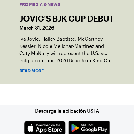
PRO MEDIA & NEWS
JOVIC'S BJK CUP DEBUT
March 31, 2026
Iva Jovic, Hailey Baptiste, McCartney
Kessler, Nicole Melichar-Martinez and
Caty McNally will represent the U.S. vs.
Belgium in their 2026 Billie Jean King Cup
Qualifying tie, April 10-11 on indoor red
READ MORE
clay in Ostend, Belgium.
Suscríbase a nuestro boletín
Descarga la aplicación USTA