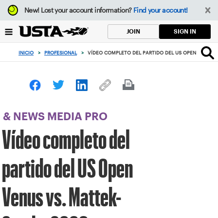
Enfoque
New!
Lost your account information?
Find your account!
desde
el
SIGN IN
JOIN
botón
de
INICIO
>
PROFESIONAL
>
VÍDEO COMPLETO DEL PARTIDO DEL US OPEN VENUS V
volver
al
principio
& NEWS MEDIA PRO
Vídeo completo del
partido del US Open
Venus vs. Mattek-