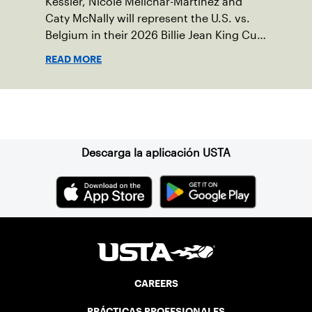
Kessler, Nicole Melichar-Martinez and
Caty McNally will represent the U.S. vs.
Belgium in their 2026 Billie Jean King Cup
Qualifying tie, April 10-11 on indoor red
READ MORE
clay in Ostend, Belgium.
Suscríbase a nuestro boletín
Descarga la aplicación USTA
CAREERS
PRÁCTICAS PROFESIONALES