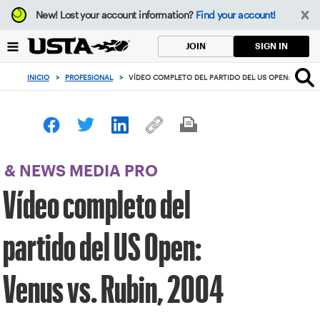
Enfoque
New!
Lost your account information?
Find your account!
desde
el
SIGN IN
JOIN
botón
de
INICIO
>
PROFESIONAL
>
VÍDEO COMPLETO DEL PARTIDO DEL US OPEN: VENUS V
volver
al
principio
& NEWS MEDIA PRO
Vídeo completo del
partido del US Open:
Venus vs. Rubin, 2004