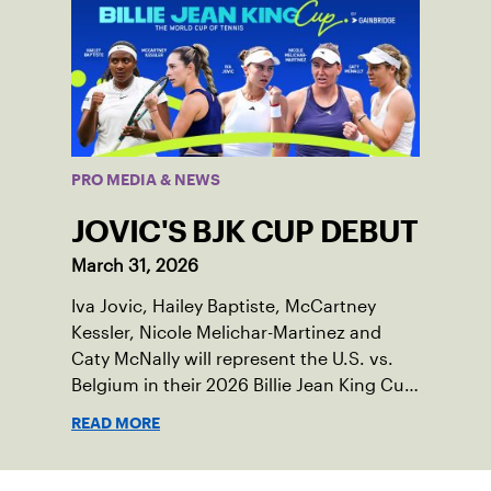
PRO MEDIA & NEWS
JOVIC'S BJK CUP DEBUT
March 31, 2026
Iva Jovic, Hailey Baptiste, McCartney
Kessler, Nicole Melichar-Martinez and
Caty McNally will represent the U.S. vs.
Belgium in their 2026 Billie Jean King Cup
Qualifying tie, April 10-11 on indoor red
READ MORE
clay in Ostend, Belgium.