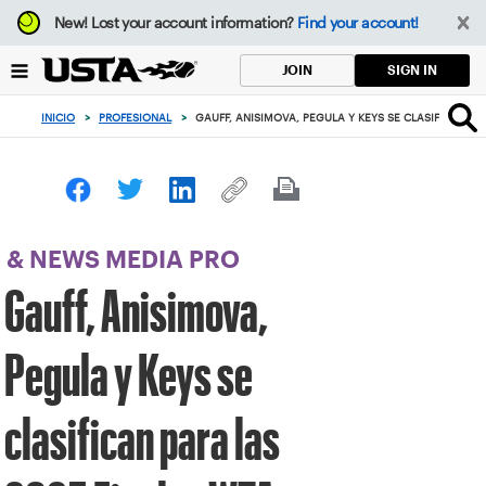
Enfoque
New!
Lost your account information?
Find your account!
desde
el
SIGN IN
JOIN
botón
de
INICIO
>
PROFESIONAL
>
GAUFF, ANISIMOVA, PEGULA Y KEYS SE CLASIFICAN P
volver
al
principio
& NEWS MEDIA PRO
Gauff, Anisimova,
Pegula y Keys se
clasifican para las