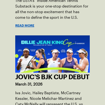
The USTA’s “Inside American Tennis”
Substack is your one-stop destination for
all the non-stop excitement that has
come to define the sport in the U.S.
READ MORE
JOVIC'S BJK CUP DEBUT
March 31, 2026
Iva Jovic, Hailey Baptiste, McCartney
Kessler, Nicole Melichar-Martinez and
Caty McNally will represent the U.S. vs.