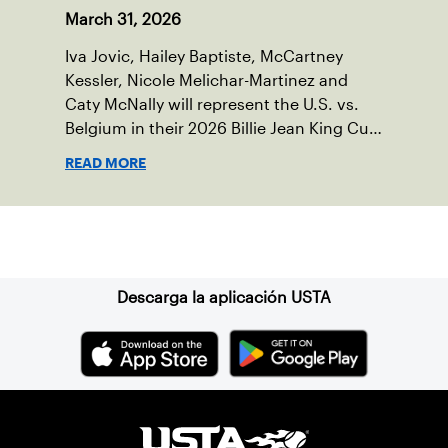
March 31, 2026
Iva Jovic, Hailey Baptiste, McCartney
Kessler, Nicole Melichar-Martinez and
Caty McNally will represent the U.S. vs.
Belgium in their 2026 Billie Jean King Cup
Qualifying tie, April 10-11 on indoor red
READ MORE
clay in Ostend, Belgium.
Suscríbase a nuestro boletín
Descarga la aplicación USTA