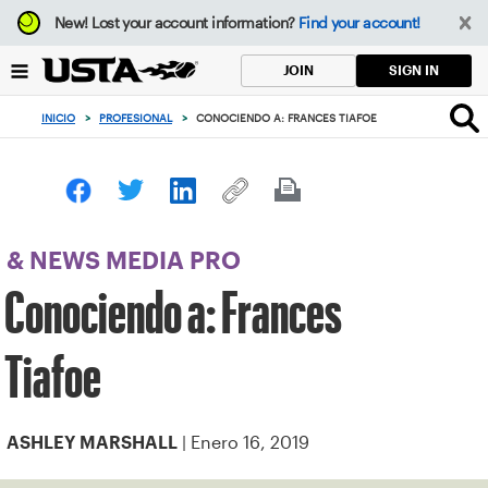
Enfoque
New!
Lost your account information?
Find your account!
desde
el
SIGN IN
JOIN
botón
de
INICIO
>
PROFESIONAL
>
CONOCIENDO A: FRANCES TIAFOE
volver
al
principio
& NEWS MEDIA PRO
Conociendo a: Frances
Tiafoe
| Enero 16, 2019
ASHLEY MARSHALL