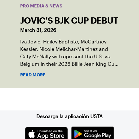
PRO MEDIA & NEWS
JOVIC'S BJK CUP DEBUT
March 31, 2026
Iva Jovic, Hailey Baptiste, McCartney
Kessler, Nicole Melichar-Martinez and
Caty McNally will represent the U.S. vs.
Belgium in their 2026 Billie Jean King Cup
Qualifying tie, April 10-11 on indoor red
READ MORE
clay in Ostend, Belgium.
Suscríbase a nuestro boletín
Descarga la aplicación USTA