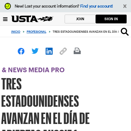
Enfoque
New!
Lost your account information?
Find your account!
desde
el
SIGN IN
JOIN
botón
de
INICIO
>
PROFESIONAL
>
TRES ESTADOUNIDENSES AVANZAN EN EL DÍA DE ABIER
volver
al
principio
& NEWS MEDIA PRO
TRES
ESTADOUNIDENSES
AVANZAN EN EL DÍA DE