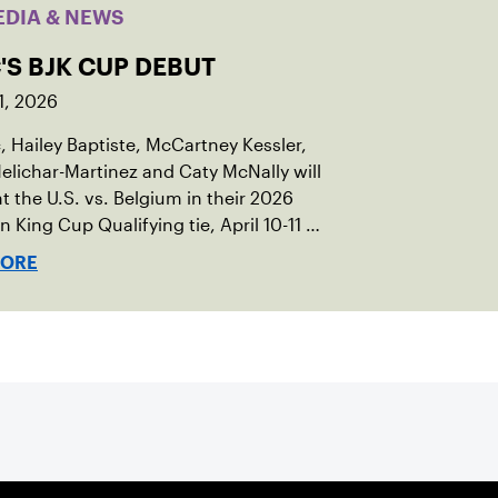
EDIA & NEWS
'S BJK CUP DEBUT
1, 2026
c, Hailey Baptiste, McCartney Kessler,
elichar-Martinez and Caty McNally will
t the U.S. vs. Belgium in their 2026
an King Cup Qualifying tie, April 10-11 on
ed clay in Ostend, Belgium.
MORE