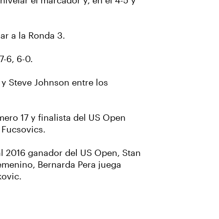
ivelar el marcador y, en el 4-5 y
ar a la Ronda 3.
-6, 6-0.
y Steve Johnson entre los
mero 17 y finalista del US Open
 Fucsovics.
 al 2016 ganador del US Open, Stan
femenino, Bernarda Pera juega
ovic.