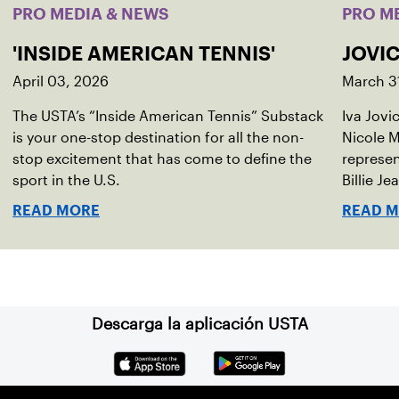
PRO MEDIA & NEWS
PRO M
'INSIDE AMERICAN TENNIS'
JOVIC
April 03, 2026
March 3
The USTA’s “Inside American Tennis” Substack
Iva Jovi
is your one-stop destination for all the non-
Nicole M
stop excitement that has come to define the
represen
sport in the U.S.
Billie Je
indoor r
READ MORE
READ 
Descarga la aplicación USTA