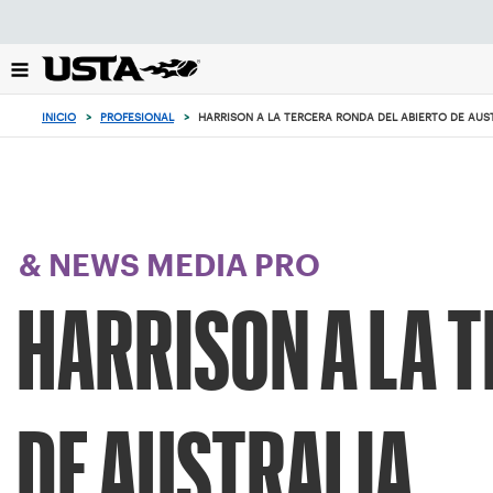
Enfoque
desde
el
botón
de
INICIO
>
PROFESIONAL
>
HARRISON A LA TERCERA RONDA DEL ABIERTO DE AUS
volver
al
principio
& NEWS MEDIA PRO
HARRISON A LA 
DE AUSTRALIA