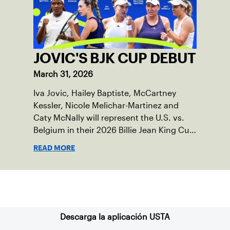
JOVIC'S BJK CUP DEBUT
March 31, 2026
Iva Jovic, Hailey Baptiste, McCartney
Kessler, Nicole Melichar-Martinez and
Caty McNally will represent the U.S. vs.
Belgium in their 2026 Billie Jean King Cup
Qualifying tie, April 10-11 on indoor red
READ MORE
clay in Ostend, Belgium.
Suscríbase a nuestro boletín
Descarga la aplicación USTA