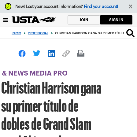
Enfoque
New!
Lost your account information?
Find your account!
desde
el
SIGN IN
JOIN
botón
de
INICIO
>
PROFESIONAL
>
CHRISTIAN HARRISON GANA SU PRIMER TÍTULO DE DOB
volver
al
principio
& NEWS MEDIA PRO
Christian Harrison gana
su primer título de
dobles de Grand Slam