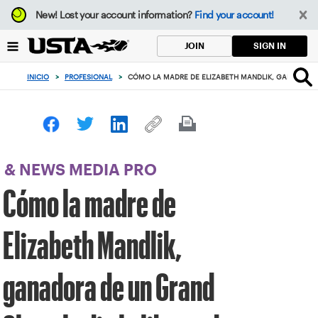
Enfoque
New!
Lost your account information?
Find your account!
desde
el
SIGN IN
JOIN
botón
de
INICIO
>
PROFESIONAL
>
CÓMO LA MADRE DE ELIZABETH MANDLIK, GANADORA DE
volver
al
principio
& NEWS MEDIA PRO
Cómo la madre de
Elizabeth Mandlik,
ganadora de un Grand