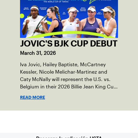
JOVIC'S BJK CUP DEBUT
March 31, 2026
Iva Jovic, Hailey Baptiste, McCartney
Kessler, Nicole Melichar-Martinez and
Caty McNally will represent the U.S. vs.
Belgium in their 2026 Billie Jean King Cup
Qualifying tie, April 10-11 on indoor red
READ MORE
clay in Ostend, Belgium.
Suscríbase a nuestro boletín