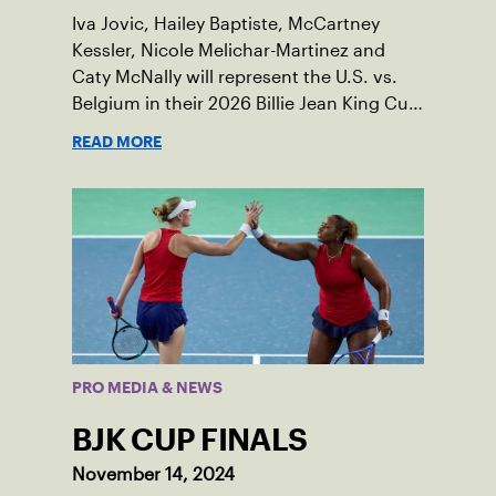
Iva Jovic, Hailey Baptiste, McCartney
Kessler, Nicole Melichar-Martinez and
Caty McNally will represent the U.S. vs.
Belgium in their 2026 Billie Jean King Cup
Qualifying tie, April 10-11 on indoor red
READ MORE
clay in Ostend, Belgium.
PRO MEDIA & NEWS
BJK CUP FINALS
November 14, 2024