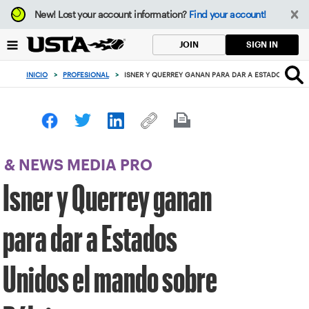
Enfoque
New!
Lost your account information?
Find your account!
desde
el
SIGN IN
JOIN
botón
de
INICIO
>
PROFESIONAL
>
ISNER Y QUERREY GANAN PARA DAR A ESTADOS UNID
volver
al
principio
& NEWS MEDIA PRO
Isner y Querrey ganan
para dar a Estados
Unidos el mando sobre