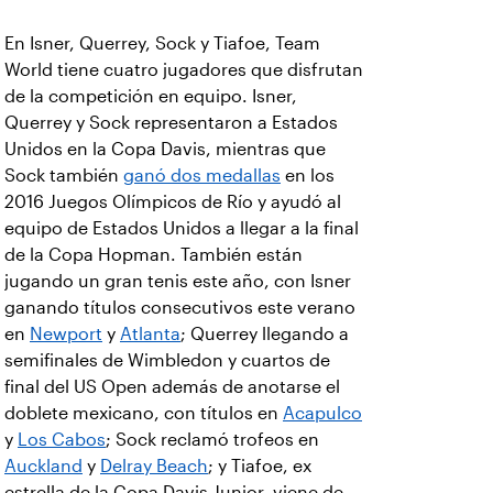
En Isner, Querrey, Sock y Tiafoe, Team
World tiene cuatro jugadores que disfrutan
de la competición en equipo. Isner,
Querrey y Sock representaron a Estados
Unidos en la Copa Davis, mientras que
Sock también
ganó dos medallas
en los
2016 Juegos Olímpicos de Río y ayudó al
equipo de Estados Unidos a llegar a la final
de la Copa Hopman. También están
jugando un gran tenis este año, con Isner
ganando títulos consecutivos este verano
en
Newport
y
Atlanta
; Querrey llegando a
semifinales de Wimbledon y cuartos de
final del US Open además de anotarse el
doblete mexicano, con títulos en
Acapulco
y
Los Cabos
; Sock reclamó trofeos en
Auckland
y
Delray Beach
; y Tiafoe, ex
estrella de la Copa Davis Junior, viene de