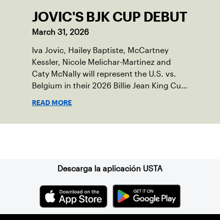
JOVIC'S BJK CUP DEBUT
March 31, 2026
Iva Jovic, Hailey Baptiste, McCartney
Kessler, Nicole Melichar-Martinez and
Caty McNally will represent the U.S. vs.
Belgium in their 2026 Billie Jean King Cup
Qualifying tie, April 10-11 on indoor red
READ MORE
clay in Ostend, Belgium.
Suscríbase a nuestro boletín
Descarga la aplicación USTA