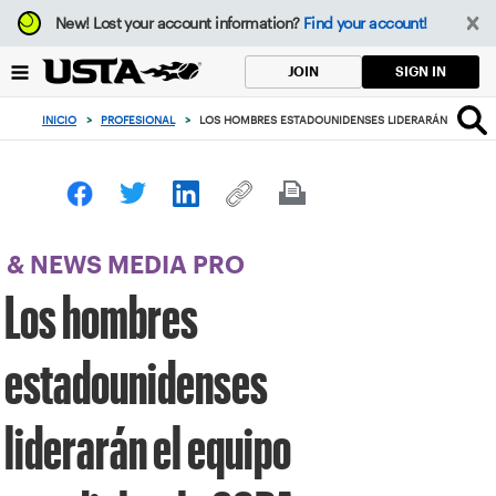
Enfoque
New!
Lost your account information?
Find your account!
desde
el
SIGN IN
JOIN
botón
de
INICIO
>
PROFESIONAL
>
LOS HOMBRES ESTADOUNIDENSES LIDERARÁN EL EQUI
volver
al
principio
& NEWS MEDIA PRO
Los hombres
estadounidenses
liderarán el equipo