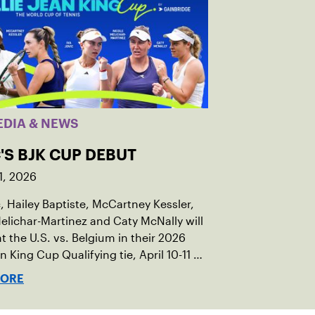
EDIA & NEWS
'S BJK CUP DEBUT
1, 2026
c, Hailey Baptiste, McCartney Kessler,
elichar-Martinez and Caty McNally will
t the U.S. vs. Belgium in their 2026
an King Cup Qualifying tie, April 10-11 on
ed clay in Ostend, Belgium.
MORE