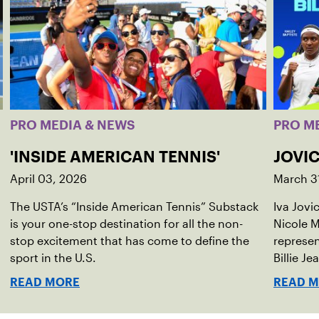
PRO MEDIA & NEWS
PRO M
'INSIDE AMERICAN TENNIS'
JOVIC
April 03, 2026
March 3
The USTA’s “Inside American Tennis” Substack
Iva Jovi
is your one-stop destination for all the non-
Nicole M
stop excitement that has come to define the
represen
sport in the U.S.
Billie Je
indoor r
READ MORE
READ 