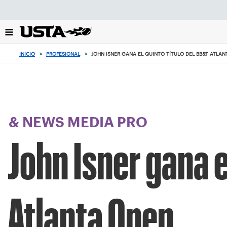
Enfoque
desde
el
botón
de
INICIO
>
PROFESIONAL
>
JOHN ISNER GANA EL QUINTO TÍTULO DEL BB&T ATLAN
volver
al
principio
& NEWS MEDIA PRO
John Isner gana e
Atlanta Open