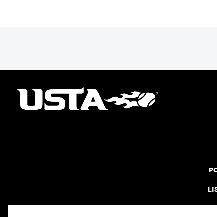
PO
LI