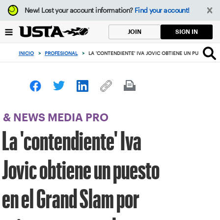
Enfoque
New!
Lost your account information?
Find your account!
desde
el
SIGN IN
JOIN
botón
de
INICIO
>
PROFESIONAL
>
LA 'CONTENDIENTE' IVA JOVIC OBTIENE UN PUESTO E
volver
al
principio
& NEWS MEDIA PRO
La 'contendiente' Iva
Jovic obtiene un puesto
en el Grand Slam por