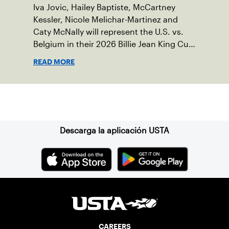
Iva Jovic, Hailey Baptiste, McCartney
Kessler, Nicole Melichar-Martinez and
Caty McNally will represent the U.S. vs.
Belgium in their 2026 Billie Jean King Cup
Qualifying tie, April 10-11 on indoor red
READ MORE
clay in Ostend, Belgium.
Suscríbase a nuestro boletín
Descarga la aplicación USTA
CAREERS