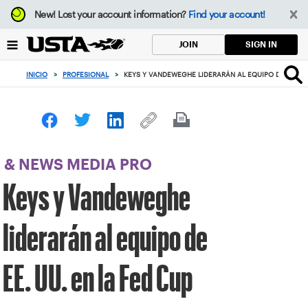
Enfoque
New!
Lost your account information?
Find your account!
desde
el
SIGN IN
JOIN
botón
de
INICIO
>
PROFESIONAL
>
KEYS Y VANDEWEGHE LIDERARÁN AL EQUIPO DE EE. UU
volver
al
principio
& NEWS MEDIA PRO
Keys y Vandeweghe
liderarán al equipo de
EE. UU. en la Fed Cup