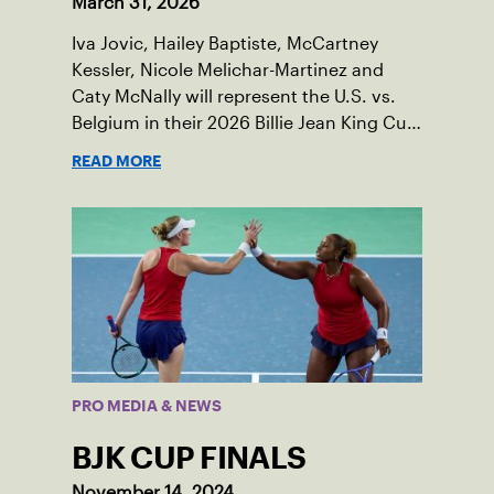
March 31, 2026
Iva Jovic, Hailey Baptiste, McCartney
Kessler, Nicole Melichar-Martinez and
Caty McNally will represent the U.S. vs.
Belgium in their 2026 Billie Jean King Cup
Qualifying tie, April 10-11 on indoor red
READ MORE
clay in Ostend, Belgium.
PRO MEDIA & NEWS
BJK CUP FINALS
November 14, 2024