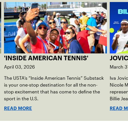
'INSIDE AMERICAN TENNIS'
JOVIC
April 03, 2026
March 3
The USTA’s “Inside American Tennis” Substack
Iva Jovi
is your one-stop destination for all the non-
Nicole M
stop excitement that has come to define the
represen
sport in the U.S.
Billie Je
indoor r
READ MORE
READ 