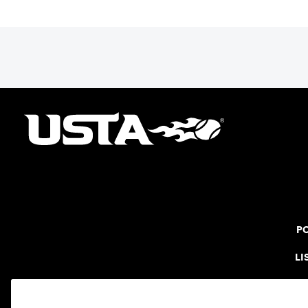
PO
LI