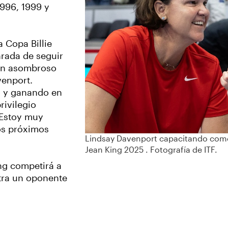
1996, 1999 y
 Copa Billie
rada de seguir
an asombroso
venport.
 y ganando en
rivilegio
 “Estoy muy
os próximos
Lindsay Davenport capacitando como c
Jean King 2025 . Fotografía de ITF.
ng competirá a
ntra un oponente