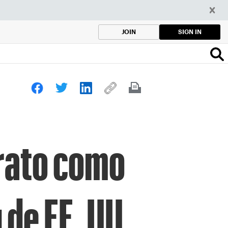
SIGN IN
JOIN
rato como
 de EE. UU.