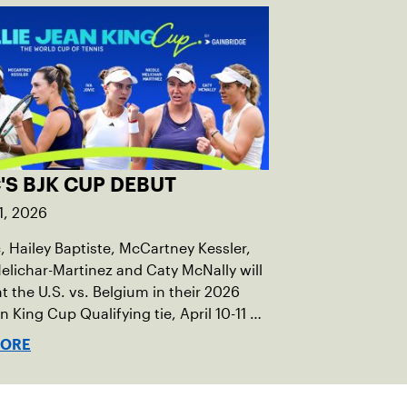
'S BJK CUP DEBUT
1, 2026
c, Hailey Baptiste, McCartney Kessler,
elichar-Martinez and Caty McNally will
t the U.S. vs. Belgium in their 2026
an King Cup Qualifying tie, April 10-11 on
ed clay in Ostend, Belgium.
MORE