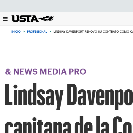
Enfoque
desde
el
botón
de
INICIO
>
PROFESIONAL
>
LINDSAY DAVENPORT RENOVÓ SU CONTRATO COMO CAPIT
volver
al
principio
& NEWS MEDIA PRO
Lindsay Davenpo
capitana de la Co