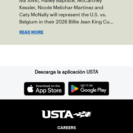
Iva Jovic, Hailey Baptiste, McCartney
Kessler, Nicole Melichar-Martinez and
Caty McNally will represent the U.S. vs.
Belgium in their 2026 Billie Jean King Cup
Qualifying tie, April 10-11 on indoor red
READ MORE
clay in Ostend, Belgium.
Suscríbase a nuestro boletín
Descarga la aplicación USTA
CAREERS