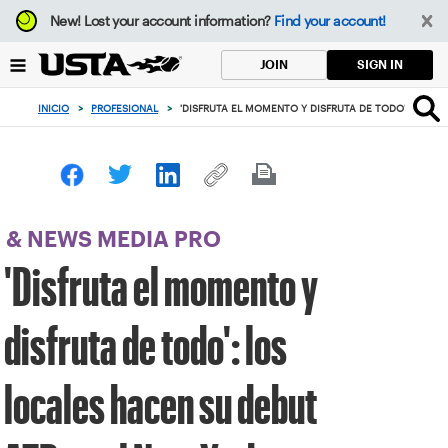
Enfoque
New!
Lost your account information?
Find your account!
desde
el
SIGN IN
JOIN
botón
de
INICIO
>
PROFESIONAL
>
'DISFRUTA EL MOMENTO Y DISFRUTA DE TODO': LOS L
volver
al
principio
& NEWS MEDIA PRO
'Disfruta el momento y
disfruta de todo': los
locales hacen su debut