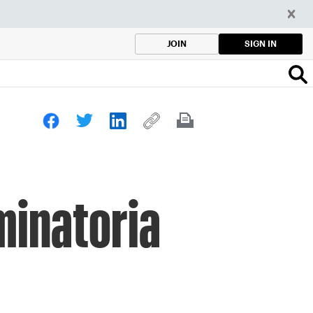
SIGN IN
JOIN
iminatoria