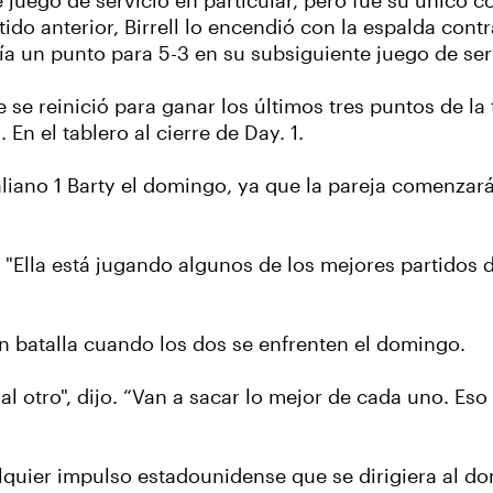
 juego de servicio en particular, pero fue su único c
tido anterior, Birrell lo encendió con la espalda cont
nía un punto para 5-3 en su subsiguiente juego de ser
e se reinició para ganar los últimos tres puntos de l
En el tablero al cierre de Day. 1.
iano 1 Barty el domingo, ya que la pareja comenzará el
s. "Ella está jugando algunos de los mejores partidos
an batalla cuando los dos se enfrenten el domingo.
l otro", dijo. “Van a sacar lo mejor de cada uno. Eso 
quier impulso estadounidense que se dirigiera al domi