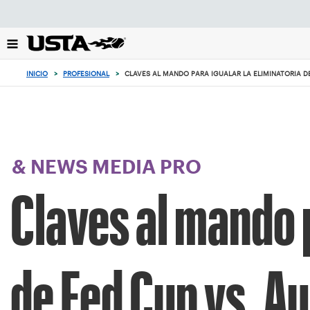
Enfoque
desde
el
botón
de
INICIO
>
PROFESIONAL
>
CLAVES AL MANDO PARA IGUALAR LA ELIMINATORIA DE
volver
al
principio
& NEWS MEDIA PRO
Claves al mando p
de Fed Cup vs. Au