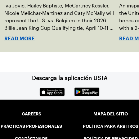
Iva Jovic, Hailey Baptiste, McCartney Kessler,
An inspi
Nicole Melichar-Martinez and Caty McNally will
the Unit
represent the U.S. vs. Belgium in their 2026
hopes ea
Billie Jean King Cup Qualifying tie, April 10-11 on
with a 2-
indoor red clay in Ostend, Belgium.
READ MORE
READ 
Descarga la aplicación USTA
CAREERS
MAPA DEL SITIO
PRÁCTICAS PROFESIONALES
POLÍTICA PARA ÁRBITROS
CONTÁCTANOS
POLÍTICA DE PRIVACIDAD