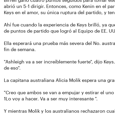
Birrell ganó cuatro puntos seguidos para tomar ese
abrió un 5-1 dirigir. Entonces, como Kenin en el par
Keys en el amor, su única ruptura del partido, y te
Ahí fue cuando la experiencia de Keys brilló, ya qu
de puntos de partido que logró al Equipo de EE. UU. 
Ella esperará una prueba más severa del No. austral
fin de semana.
"Ashleigh va a ser increíblemente fuerte", dijo Key
de eso".
La capitana australiana Alicia Molik espera una gr
"Creo que ambos se van a empujar y estirar el uno a
1Lo voy a hacer. Va a ser muy interesante ".
Y mientras Molik y los australianos rechazaron cual