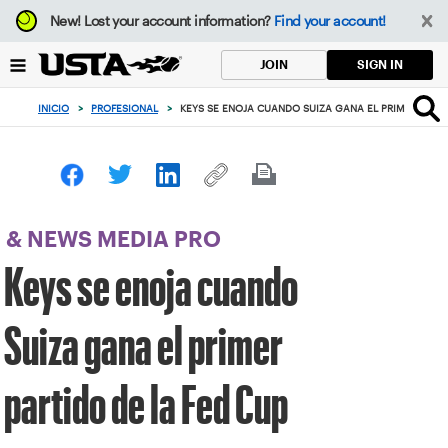
Enfoque
New!
Lost your account information?
Find your account!
desde
el
SIGN IN
JOIN
botón
de
INICIO
>
PROFESIONAL
>
KEYS SE ENOJA CUANDO SUIZA GANA EL PRIMER PARTI
volver
al
principio
& NEWS MEDIA PRO
Keys se enoja cuando
Suiza gana el primer
partido de la Fed Cup