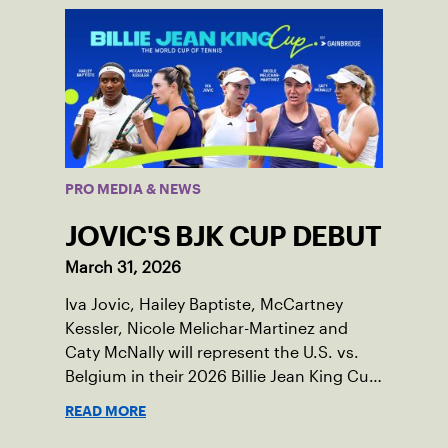
PRO MEDIA & NEWS
JOVIC'S BJK CUP DEBUT
March 31, 2026
Iva Jovic, Hailey Baptiste, McCartney
Kessler, Nicole Melichar-Martinez and
Caty McNally will represent the U.S. vs.
Belgium in their 2026 Billie Jean King Cup
Qualifying tie, April 10-11 on indoor red
READ MORE
clay in Ostend, Belgium.