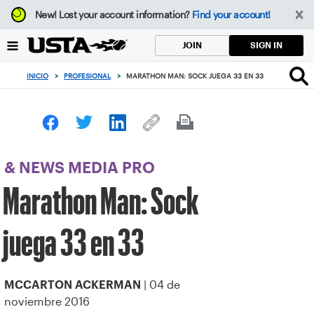
Enfoque
New!
Lost your account information?
Find your account!
desde
el
SIGN IN
JOIN
botón
de
INICIO
>
PROFESIONAL
>
MARATHON MAN: SOCK JUEGA 33 EN 33
volver
al
principio
& NEWS MEDIA PRO
Marathon Man: Sock
juega 33 en 33
| 04 de
MCCARTON ACKERMAN
noviembre 2016