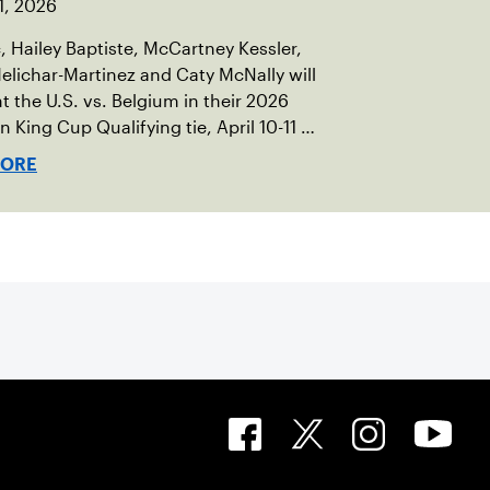
1, 2026
c, Hailey Baptiste, McCartney Kessler,
elichar-Martinez and Caty McNally will
t the U.S. vs. Belgium in their 2026
an King Cup Qualifying tie, April 10-11 on
ed clay in Ostend, Belgium.
MORE