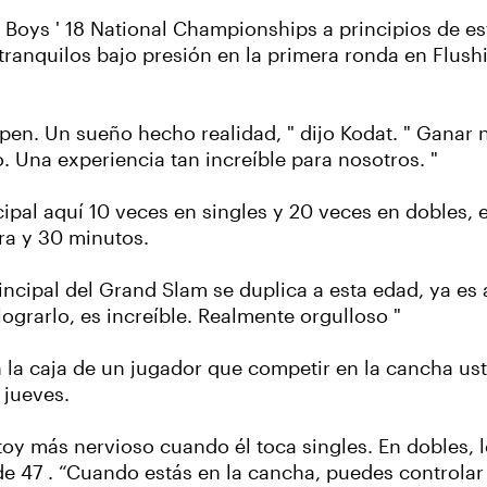
Boys ' 18 National Championships a principios de est
tranquilos bajo presión en la primera ronda en Flus
pen. Un sueño hecho realidad, " dijo Kodat. " Ganar 
 Una experiencia tan increíble para nosotros. "
pal aquí 10 veces en singles y 20 veces en dobles, e
ra y 30 minutos.
ncipal del Grand Slam se duplica a esta edad, ya es a
grarlo, es increíble. Realmente orgulloso "
en la caja de un jugador que competir en la cancha u
 jueves.
toy más nervioso cuando él toca singles. En dobles, l
o de 47 . “Cuando estás en la cancha, puedes controlar