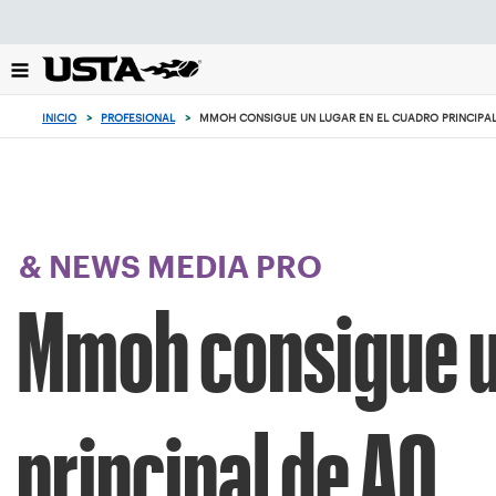
Enfoque
desde
el
botón
de
INICIO
>
PROFESIONAL
>
MMOH CONSIGUE UN LUGAR EN EL CUADRO PRINCIPAL
volver
al
principio
& NEWS MEDIA PRO
Mmoh consigue un
principal de AO