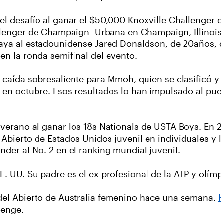
o del desafío al ganar el $50,000 Knoxville Challenge
llenger de Champaign- Urbana en Champaign, Illinois
 raya al estadounidense Jared Donaldson, de 20años,
n la ronda semifinal del evento.
caída sobresaliente para Mmoh, quien se clasificó y l
a, en octubre. Esos resultados lo han impulsado al p
erano al ganar los 18s Nationals de USTA Boys. En 20
l Abierto de Estados Unidos juvenil en individuales y 
der al No. 2 en el ranking mundial juvenil.
E. UU. Su padre es el ex profesional de la ATP y olí
 del Abierto de Australia femenino hace una semana.
lenge.