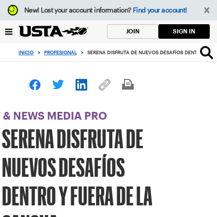
Enfoque
New!
Lost your account information?
Find your account!
desde
el
SIGN IN
JOIN
botón
de
INICIO
>
PROFESIONAL
>
SERENA DISFRUTA DE NUEVOS DESAFÍOS DENTRO Y FU
volver
al
principio
& NEWS MEDIA PRO
SERENA DISFRUTA DE
NUEVOS DESAFÍOS
DENTRO Y FUERA DE LA