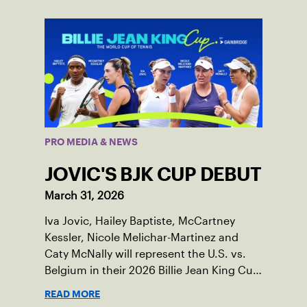
PRO MEDIA & NEWS
JOVIC'S BJK CUP DEBUT
March 31, 2026
Iva Jovic, Hailey Baptiste, McCartney
Kessler, Nicole Melichar-Martinez and
Caty McNally will represent the U.S. vs.
Belgium in their 2026 Billie Jean King Cup
Qualifying tie, April 10-11 on indoor red
READ MORE
clay in Ostend, Belgium.