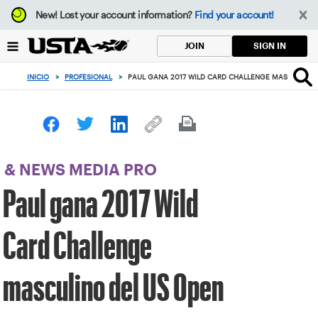
Enfoque
New!
Lost your account information?
Find your account!
desde
el
SIGN IN
JOIN
botón
de
INICIO
>
PROFESIONAL
>
PAUL GANA 2017 WILD CARD CHALLENGE MASCULINO 
volver
al
principio
& NEWS MEDIA PRO
Paul gana 2017 Wild
Card Challenge
masculino del US Open