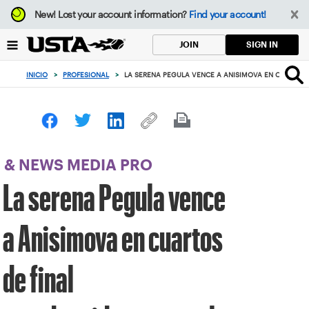
Enfoque
New!
Lost your account information?
Find your account!
desde
el
SIGN IN
JOIN
botón
de
INICIO
>
PROFESIONAL
>
LA SERENA PEGULA VENCE A ANISIMOVA EN CUARTOS 
volver
al
principio
& NEWS MEDIA PRO
La serena Pegula vence
a Anisimova en cuartos
de final