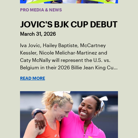
PRO MEDIA & NEWS
JOVIC'S BJK CUP DEBUT
March 31, 2026
Iva Jovic, Hailey Baptiste, McCartney
Kessler, Nicole Melichar-Martinez and
Caty McNally will represent the U.S. vs.
Belgium in their 2026 Billie Jean King Cup
Qualifying tie, April 10-11 on indoor red
READ MORE
clay in Ostend, Belgium.