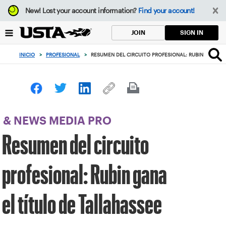
Enfoque
New!
Lost your account information?
Find your account!
desde
el
SIGN IN
JOIN
botón
de
INICIO
>
PROFESIONAL
>
RESUMEN DEL CIRCUITO PROFESIONAL: RUBIN GANA EL
volver
al
principio
& NEWS MEDIA PRO
Resumen del circuito
profesional: Rubin gana
el título de Tallahassee