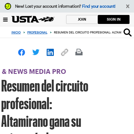
Enfoque
New!
Lost your account information?
Find your account!
desde
el
SIGN IN
JOIN
botón
de
INICIO
>
PROFESIONAL
>
RESUMEN DEL CIRCUITO PROFESIONAL: ALTAMIRANO G
volver
al
principio
& NEWS MEDIA PRO
Resumen del circuito
profesional:
Altamirano gana su