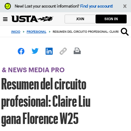
Enfoque
New!
Lost your account information?
Find your account!
desde
el
SIGN IN
JOIN
botón
de
INICIO
>
PROFESIONAL
>
RESUMEN DEL CIRCUITO PROFESIONAL: CLAIRE LIU G
volver
al
principio
& NEWS MEDIA PRO
Resumen del circuito
profesional: Claire Liu
gana Florence W25