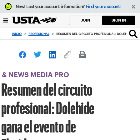
Enfoque
New!
Lost your account information?
Find your account!
desde
el
SIGN IN
JOIN
botón
de
INICIO
>
PROFESIONAL
>
RESUMEN DEL CIRCUITO PROFESIONAL: DOLEHIDE GAN
volver
al
principio
& NEWS MEDIA PRO
Resumen del circuito
profesional: Dolehide
gana el evento de