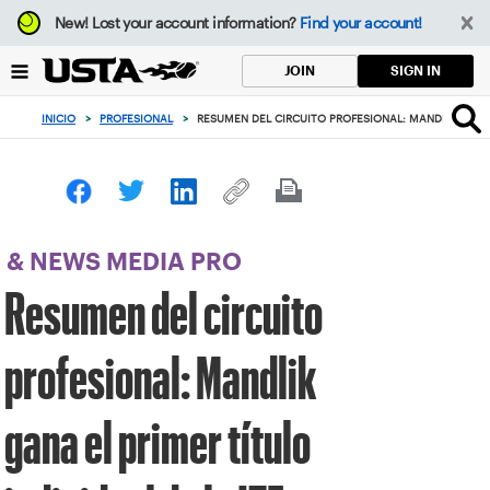
Enfoque
New!
Lost your account information?
Find your account!
desde
el
SIGN IN
JOIN
botón
de
INICIO
>
PROFESIONAL
>
RESUMEN DEL CIRCUITO PROFESIONAL: MANDLIK GANA E
volver
al
principio
& NEWS MEDIA PRO
Resumen del circuito
profesional: Mandlik
gana el primer título