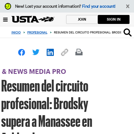
Enfoque
New!
Lost your account information?
Find your account!
desde
el
SIGN IN
JOIN
botón
de
INICIO
>
PROFESIONAL
>
RESUMEN DEL CIRCUITO PROFESIONAL: BRODSKY SUP
volver
al
principio
& NEWS MEDIA PRO
Resumen del circuito
profesional: Brodsky
supera a Manassee en