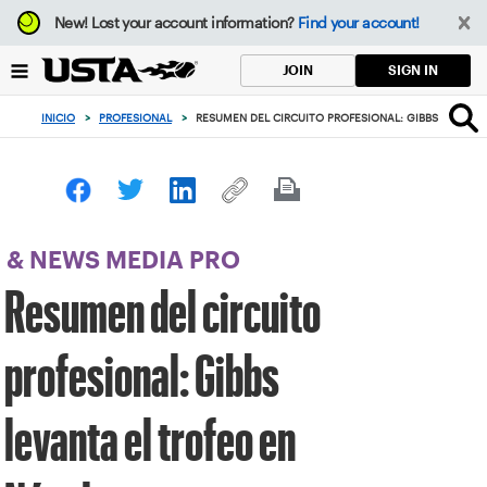
Enfoque
New!
Lost your account information?
Find your account!
desde
el
SIGN IN
JOIN
botón
de
INICIO
>
PROFESIONAL
>
RESUMEN DEL CIRCUITO PROFESIONAL: GIBBS LEVANT
volver
al
principio
& NEWS MEDIA PRO
Resumen del circuito
profesional: Gibbs
levanta el trofeo en