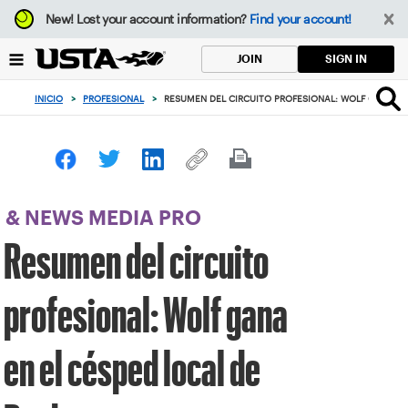
Enfoque
New!
Lost your account information?
Find your account!
desde
el
SIGN IN
JOIN
botón
de
INICIO
>
PROFESIONAL
>
RESUMEN DEL CIRCUITO PROFESIONAL: WOLF GANA EN
volver
al
principio
& NEWS MEDIA PRO
Resumen del circuito
profesional: Wolf gana
en el césped local de