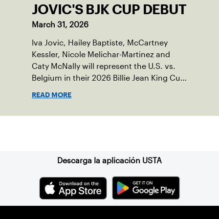
JOVIC'S BJK CUP DEBUT
March 31, 2026
Iva Jovic, Hailey Baptiste, McCartney
Kessler, Nicole Melichar-Martinez and
Caty McNally will represent the U.S. vs.
Belgium in their 2026 Billie Jean King Cup
Qualifying tie, April 10-11 on indoor red
READ MORE
clay in Ostend, Belgium.
Suscríbase a nuestro boletín
Descarga la aplicación USTA