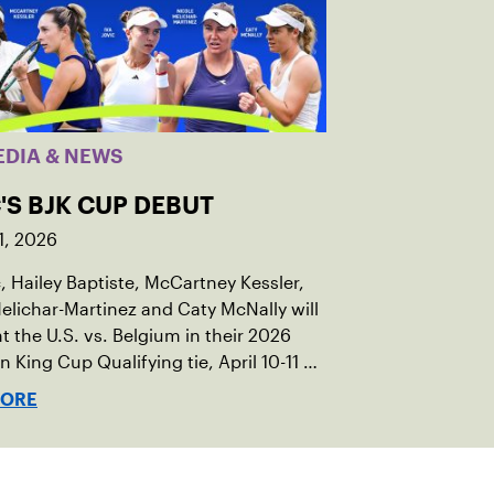
EDIA & NEWS
'S BJK CUP DEBUT
1, 2026
c, Hailey Baptiste, McCartney Kessler,
elichar-Martinez and Caty McNally will
t the U.S. vs. Belgium in their 2026
an King Cup Qualifying tie, April 10-11 on
ed clay in Ostend, Belgium.
MORE