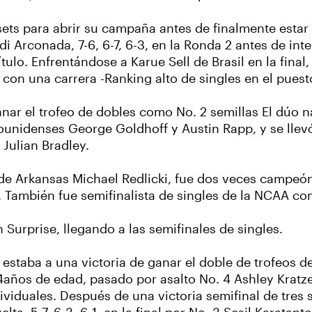
 sets para abrir su campaña antes de finalmente estar
i Arconada, 7-6, 6-7, 6-3, en la Ronda 2 antes de inte
tulo. Enfrentándose a Karue Sell de Brasil en la final
P, con una carrera -Ranking alto de singles en el pue
ganar el trofeo de dobles como No. 2 semillas El dúo
adounidenses George Goldhoff y Austin Rapp, y se llevó
 Julian Bradley.
 de Arkansas Michael Redlicki, fue dos veces campe
 También fue semifinalista de singles de la NCAA co
Surprise, llegando a las semifinales de singles.
 estaba a una victoria de ganar el doble de trofeos de
ños de edad, pasado por asalto No. 4 Ashley Kratzer,
individuales. Después de una victoria semifinal de tre