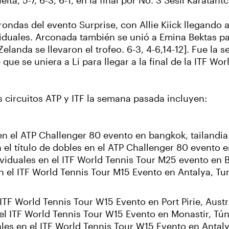
ta, 5-7, 6-3, 6-1, en la final por No. 3 Sesil Karatan
ndas del evento Surprise, con Allie Kiick llegando a
iduales. Arconada también se unió a Emina Bektas para
anda se llevaron el trofeo. 6-3, 4-6,14-12]. Fue la 
 que se uniera a Li para llegar a la final de la ITF W
 circuitos ATP y ITF la semana pasada incluyen:
en el ATP Challenger 80 evento en bangkok, tailandia
l título de dobles en el ATP Challenger 80 evento e
ividuales en el ITF World Tennis Tour M25 evento en 
en el ITF World Tennis Tour M15 Evento en Antalya, Tu
l ITF World Tennis Tour W15 Evento en Port Pirie, Austr
 el ITF World Tennis Tour W15 Evento en Monastir, Tún
ales en el ITF World Tennis Tour W15 Evento en Antaly