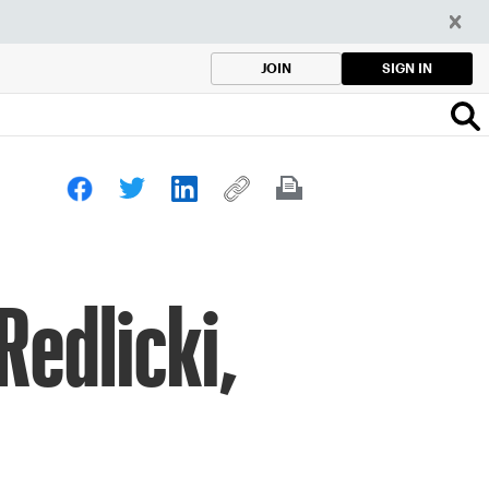
SIGN IN
JOIN
Redlicki,