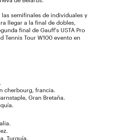
tcheva de Belarus.
 las semifinales de individuales y
 llegar a la final de dobles,
segunda final de Gauff's USTA Pro
orld Tennis Tour W100 evento en
.
n cherbourg, francia.
Barnstaple, Gran Bretaña.
rquía.
alia.
ez.
a, Turquía.