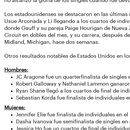
no alcanzó la gloria de los singles cuando fue devuel
Los estadounidenses se destacaron en las últimas ro
Usue Arconada y Li llegando a los cuartos de indiv
donde Gauff y su pareja Paige Hourigan de Nueva Zel
Circuit en dobles del mes, y su carrera, después de
Midland, Michigan, hace dos semanas.
Otros resultados notables de Estados Unidos en los
Hombres:
JC Aragone fue un quarterfinalista de singles 
Robert Galloway y Nathaniel Lammon ganaron e
Ryan Shane llegó a los cuartos de final de ind
Sebastian Korda fue finalista de individuales 
Mujeres:
Jennifer Elie fue finalista de individuales en e
Dasha Ivanova fue semifinalista de singles en
Jessica Ho fue un cuartos de final de individu