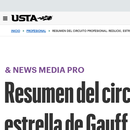
Enfoque
desde
el
botón
de
INICIO
>
PROFESIONAL
>
RESUMEN DEL CIRCUITO PROFESIONAL: REDLICKI, EST
volver
al
principio
& NEWS MEDIA PRO
Resumen del circ
estrella de Gauff