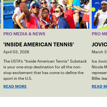
PRO MEDIA & NEWS
PRO M
'INSIDE AMERICAN TENNIS'
JOVIC
April 03, 2026
March 3
The USTA’s “Inside American Tennis” Substack
Iva Jovi
is your one-stop destination for all the non-
Nicole M
stop excitement that has come to define the
represen
sport in the U.S.
Billie Je
indoor r
READ MORE
READ 