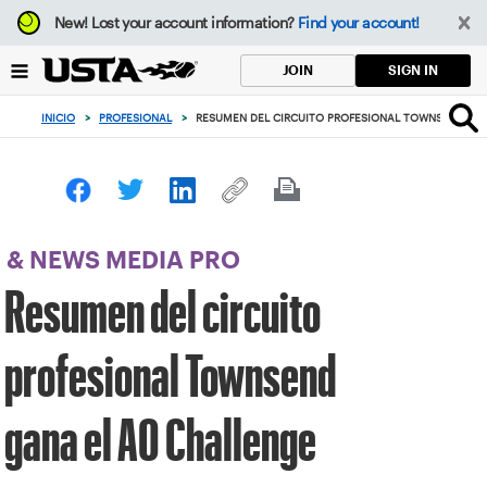
Enfoque
New!
Lost your account information?
Find your account!
desde
el
SIGN IN
JOIN
botón
de
INICIO
>
PROFESIONAL
>
RESUMEN DEL CIRCUITO PROFESIONAL TOWNSEND GA
volver
al
principio
& NEWS MEDIA PRO
Resumen del circuito
profesional Townsend
gana el AO Challenge