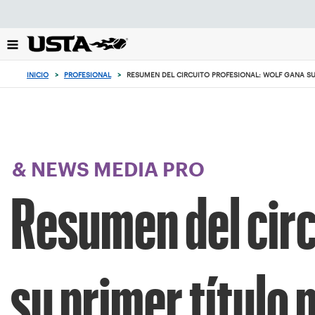
Enfoque
desde
el
botón
de
INICIO
>
PROFESIONAL
>
RESUMEN DEL CIRCUITO PROFESIONAL: WOLF GANA SU
volver
al
principio
& NEWS MEDIA PRO
Resumen del circ
su primer título 