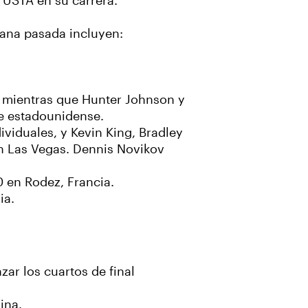
a USTA en su carrera.
mana pasada incluyen:
, mientras que Hunter Johnson y
e estadounidense.
ividuales, y Kevin King, Bradley
en Las Vegas. Dennis Novikov
0 en Rodez, Francia.
ia.
ar los cuartos de final
ina.