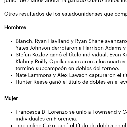
junior de 21años ahora ha ganado cuatro títulos ind
Otros resultados de los estadounidenses que compit
Hombres
Blanch, Ryan Haviland y Ryan Shane avanzaron
Yates Johnson derrotaron a Harrison Adams y
Stefan Kozlov ganó el título individual, Evan 
Klahn y Reilly Opelka avanzaron a los cuartos
terminó subcampeón en dobles del torneo.
Nate Lammons y Alex Lawson capturaron el títu
Hunter Reese ganó el título de dobles en el ev
Mujer
Francesca Di Lorenzo se unió a Townsend y Col
individuales en Florencia.
Jacqueline Cako ganó el título de dobles en e