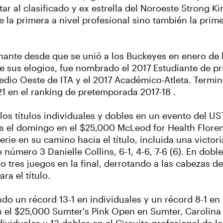
ar al clasificado y ex estrella del Noroeste Strong Ki
fue la primera a nivel profesional sino también la pri
onante desde que se unió a los Buckeyes en enero de
e sus elogios, fue nombrado el 2017 Estudiante de pr
Medio Oeste de ITA y el 2017 Académico-Atleta. Termi
 21 en el ranking de pretemporada 2017-18 .
os títulos individuales y dobles en un evento del US
el domingo en el $25,000 McLeod for Health Floren
rie en su camino hacia el título, incluida una victori
 número 3 Danielle Collins, 6-1, 4-6, 7-6 (6). En dob
o tres juegos en la final, derrotando a las cabezas 
ra el título.
o un récord 13-1 en individuales y un récord 8-1 en
n el $25,000 Sumter's Pink Open en Sumter, Carolina 