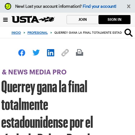
Enfoque
New!
Lost your account information?
Find your account!
desde
el
SIGN IN
JOIN
botón
de
INICIO
>
PROFESIONAL
>
QUERREY GANA LA FINAL TOTALMENTE ESTADOUNIDENS
volver
al
principio
& NEWS MEDIA PRO
Querrey gana la final
totalmente
estadounidense por el