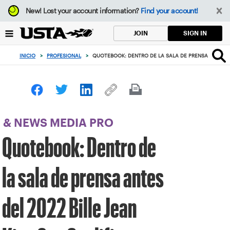
Enfoque
New!
Lost your account information?
Find your account!
desde
el
SIGN IN
JOIN
botón
de
INICIO
>
PROFESIONAL
>
QUOTEBOOK: DENTRO DE LA SALA DE PRENSA ANTES DE
volver
al
principio
& NEWS MEDIA PRO
Quotebook: Dentro de
la sala de prensa antes
del 2022 Bille Jean