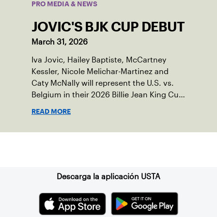
PRO MEDIA & NEWS
JOVIC'S BJK CUP DEBUT
March 31, 2026
Iva Jovic, Hailey Baptiste, McCartney
Kessler, Nicole Melichar-Martinez and
Caty McNally will represent the U.S. vs.
Belgium in their 2026 Billie Jean King Cup
Qualifying tie, April 10-11 on indoor red
READ MORE
clay in Ostend, Belgium.
Suscríbase a nuestro boletín
Descarga la aplicación USTA