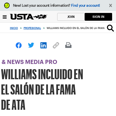
Enfoque
New!
Lost your account information?
Find your account!
desde
el
SIGN IN
JOIN
botón
de
INICIO
>
PROFESIONAL
>
WILLIAMS INCLUIDO EN EL SALÓN DE LA FAMA DE ATA
volver
al
principio
& NEWS MEDIA PRO
WILLIAMS INCLUIDO EN
EL SALÓN DE LA FAMA
DE ATA